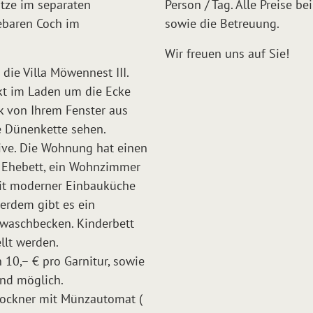
ätze im separaten
Person / Tag. Alle Preise b
iebaren Coch im
sowie die Betreuung.
Wir freuen uns auf Sie!
die Villa Möwennest III.
kt im Laden um die Ecke
k von Ihrem Fenster aus
e Dünenkette sehen.
ive. Die Wohnung hat einen
t Ehebett, ein Wohnzimmer
mit moderner Einbauküche
ßerdem gibt es ein
waschbecken. Kinderbett
llt werden.
 10,– € pro Garnitur, sowie
ind möglich.
rockner mit Münzautomat (