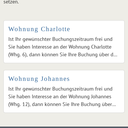
setzen.
Wohnung Charlotte
Ist Ihr gewünschter Buchungszeitraum frei und
Sie haben Interesse an der Wohnung Charlotte
(Whg. 6), dann können Sie Ihre Buchung über den
Button "Neue Buchung einreichen" anfragen. Bei
Klick auf den Button gelangen Sie zu einem
Formular, über das Sie Ihre Buchung anfragen
Wohnung Johannes
können. Nach dem Absenden wird Ihr
Ist Ihr gewünschter Buchungszeitraum frei und
gewünschter Buchungszeitraum geprüft und bei
Sie haben Interesse an der Wohnung Johannes
Verfügbarkeit freigegeben.
(Whg. 12), dann können Sie Ihre Buchung über
den Button "Neue Buchung einreichen" anfragen.
Bei Klick auf den Button gelangen Sie zu einem
Formular, über das Sie Ihre Buchung anfragen