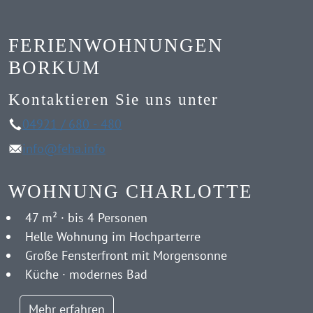
können. Nach dem Absenden wird Ihr
gewünschter Buchungszeitraum geprüft und bei
FERIENWOHNUNGEN
Verfügbarkeit freigegeben.
BORKUM
Kontaktieren Sie uns unter
04921 / 680 - 480
info@feha.info
WOHNUNG CHARLOTTE
47 m² · bis 4 Personen
Helle Wohnung im Hochparterre
Große Fensterfront mit Morgensonne
Küche · modernes Bad
Mehr erfahren