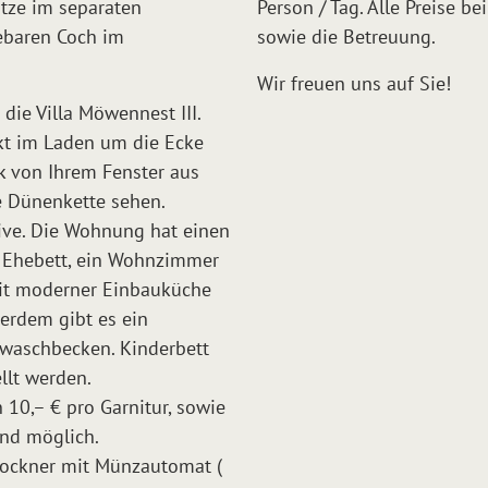
ätze im separaten
Person / Tag. Alle Preise b
iebaren Coch im
sowie die Betreuung.
Wir freuen uns auf Sie!
die Villa Möwennest III.
kt im Laden um die Ecke
k von Ihrem Fenster aus
e Dünenkette sehen.
ive. Die Wohnung hat einen
t Ehebett, ein Wohnzimmer
mit moderner Einbauküche
ßerdem gibt es ein
waschbecken. Kinderbett
llt werden.
 10,– € pro Garnitur, sowie
ind möglich.
rockner mit Münzautomat (