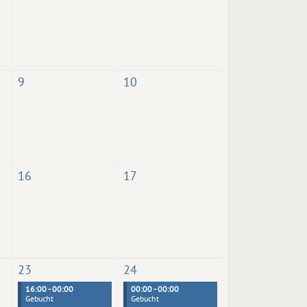
9
10
16
17
23
24
16:00 - 00:00
00:00 - 00:00
Gebucht
Gebucht