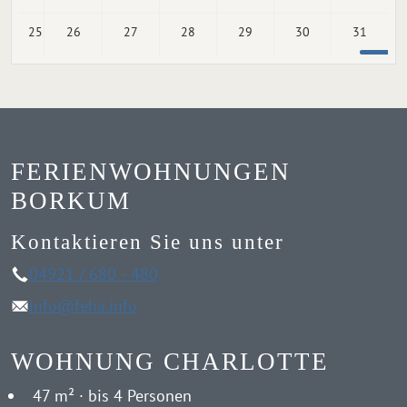
25
26
27
28
29
30
31
FERIENWOHNUNGEN
BORKUM
Kontaktieren Sie uns unter
04921 / 680 - 480
info@feha.info
WOHNUNG CHARLOTTE
47 m² · bis 4 Personen