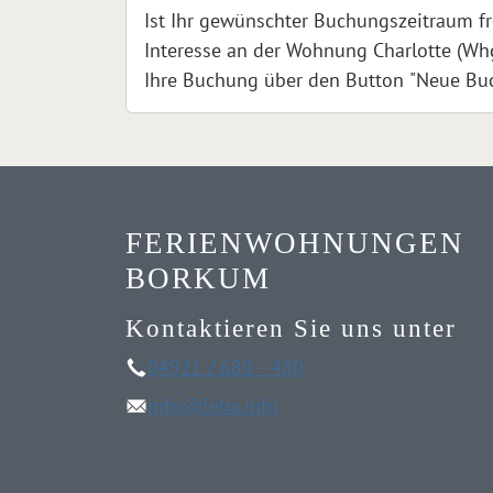
Ist Ihr gewünschter Buchungszeitraum fr
Interesse an der Wohnung Charlotte (Wh
Ihre Buchung über den Button "Neue Bu
anfragen. Bei Klick auf den Button gela
Formular, über das Sie Ihre Buchung an
Absenden wird Ihr gewünschter Buchung
bei Verfügbarkeit freigegeben.
FERIENWOHNUNGEN
BORKUM
Kontaktieren Sie uns unter
04921 / 680 - 480
info@feha.info