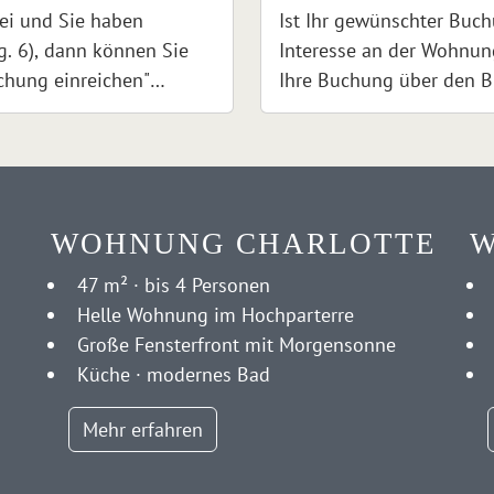
ei und Sie haben
Ist Ihr gewünschter Buc
g. 6), dann können Sie
Interesse an der Wohnun
chung einreichen"
Ihre Buchung über den B
ngen Sie zu einem
anfragen. Bei Klick auf 
fragen können. Nach dem
Formular, über das Sie 
szeitraum geprüft und
Absenden wird Ihr gewü
bei Verfügbarkeit freige
WOHNUNG CHARLOTTE
W
47 m² · bis 4 Personen
Helle Wohnung im Hochparterre
Große Fensterfront mit Morgensonne
Küche · modernes Bad
Mehr erfahren