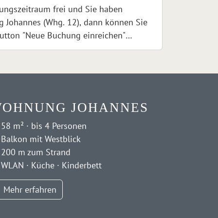
hungszeitraum frei und Sie haben
g Johannes (Whg. 12), dann können Sie
utton "Neue Buchung einreichen"
den Button gelangen Sie zu einem
Ihre Buchung anfragen können. Nach dem
nschter Buchungszeitraum geprüft und
geben.
OHNUNG JOHANNES
58 m² · bis 4 Personen
Balkon mit Westblick
200 m zum Strand
WLAN · Küche · Kinderbett
Mehr erfahren