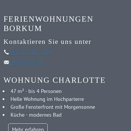
können. Nach dem Absenden wird Ihr
gewünschter Buchungszeitraum geprüft und bei
FERIENWOHNUNGEN
Verfügbarkeit freigegeben.
BORKUM
Kontaktieren Sie uns unter
04921 / 680 - 480
info@feha.info
WOHNUNG CHARLOTTE
47 m² · bis 4 Personen
Helle Wohnung im Hochparterre
Große Fensterfront mit Morgensonne
Küche · modernes Bad
Mehr erfahren