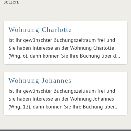
setzen.
Wohnung Charlotte
Ist Ihr gewünschter Buchungszeitraum frei und
Sie haben Interesse an der Wohnung Charlotte
(Whg. 6), dann können Sie Ihre Buchung über den
Button "Neue Buchung einreichen" anfragen. Bei
Klick auf den Button gelangen Sie zu einem
Formular, über das Sie Ihre Buchung anfragen
Wohnung Johannes
können. Nach dem Absenden wird Ihr
Ist Ihr gewünschter Buchungszeitraum frei und
gewünschter Buchungszeitraum geprüft und bei
Sie haben Interesse an der Wohnung Johannes
Verfügbarkeit freigegeben.
(Whg. 12), dann können Sie Ihre Buchung über
den Button "Neue Buchung einreichen" anfragen.
Bei Klick auf den Button gelangen Sie zu einem
Formular, über das Sie Ihre Buchung anfragen